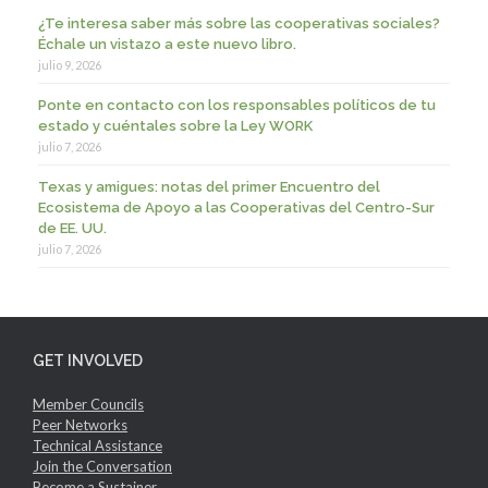
¿Te interesa saber más sobre las cooperativas sociales?
Échale un vistazo a este nuevo libro.
julio 9, 2026
Ponte en contacto con los responsables políticos de tu
estado y cuéntales sobre la Ley WORK
julio 7, 2026
Texas y amigues: notas del primer Encuentro del
Ecosistema de Apoyo a las Cooperativas del Centro-Sur
de EE. UU.
julio 7, 2026
GET INVOLVED
Member Councils
Peer Networks
Technical Assistance
Join the Conversation
Become a Sustainer