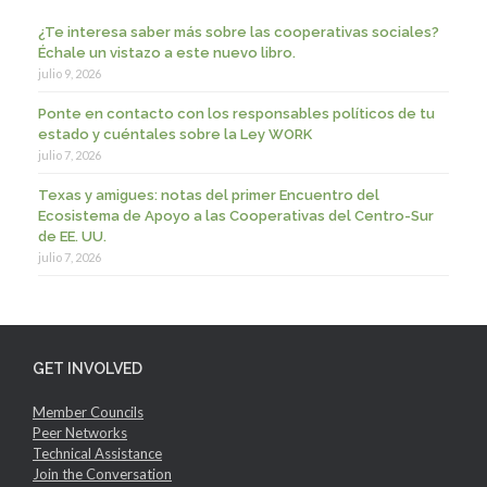
¿Te interesa saber más sobre las cooperativas sociales?
Échale un vistazo a este nuevo libro.
julio 9, 2026
Ponte en contacto con los responsables políticos de tu
estado y cuéntales sobre la Ley WORK
julio 7, 2026
Texas y amigues: notas del primer Encuentro del
Ecosistema de Apoyo a las Cooperativas del Centro-Sur
de EE. UU.
julio 7, 2026
GET INVOLVED
Member Councils
Peer Networks
Technical Assistance
Join the Conversation