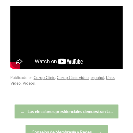
Publicado en
Co-op Clinic
,
Co-op Clinic video
,
español
,
Links
,
Video
,
Videos
.
Navegador de artículos
←
Las elecciones presidenciales demuestran la…
Consejos de Membresía y Redes…
→