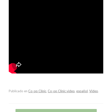
Publicado en
Co-op Clinic
,
Co-op Clinic video
,
español
,
Video
.
Navegador de artículos