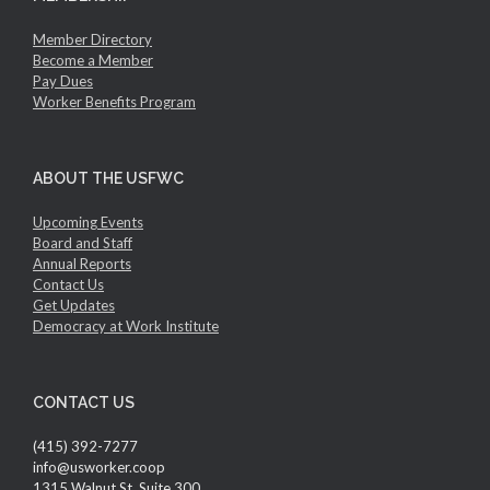
Member Directory
Become a Member
Pay Dues
Worker Benefits Program
ABOUT THE USFWC
Upcoming Events
Board and Staff
Annual Reports
Contact Us
Get Updates
Democracy at Work Institute
CONTACT US
(415) 392-7277
info@usworker.coop
1315 Walnut St, Suite 300