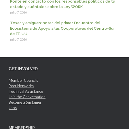
Ponte en contacto con los responsables políticos de tu
estado y cuéntales sobre la Ley WORK
julio 7, 2026
Texas y amigues: notas del primer Encuentro del
Ecosistema de Apoyo a las Cooperativas del Centro-Sur
de EE. UU.
julio 7, 2026
GET INVOLVED
Member Councils
Peer Networks
Technical Assistance
Join the Conversation
Become a Sustainer
Jobs
MEMBERSHIP