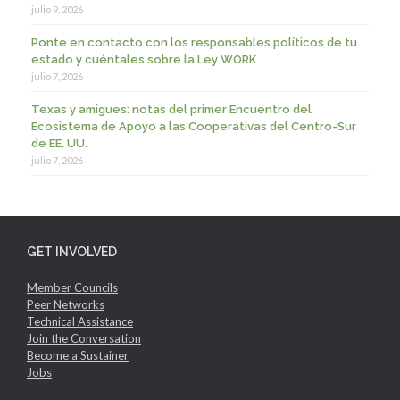
julio 9, 2026
Ponte en contacto con los responsables políticos de tu
estado y cuéntales sobre la Ley WORK
julio 7, 2026
Texas y amigues: notas del primer Encuentro del
Ecosistema de Apoyo a las Cooperativas del Centro-Sur
de EE. UU.
julio 7, 2026
GET INVOLVED
Member Councils
Peer Networks
Technical Assistance
Join the Conversation
Become a Sustainer
Jobs