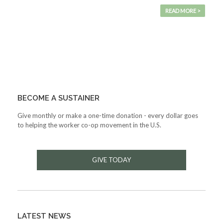
READ MORE >
BECOME A SUSTAINER
Give monthly or make a one-time donation - every dollar goes
to helping the worker co-op movement in the U.S.
GIVE TODAY
LATEST NEWS