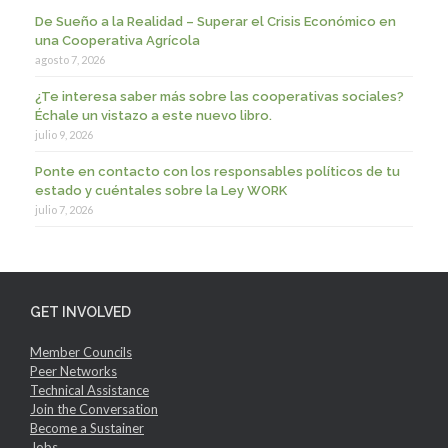
De Sueño a la Realidad – Superar el Crisis Económico en
una Cooperativa Agrícola
agosto 7, 2026
¿Te interesa saber más sobre las cooperativas sociales?
Échale un vistazo a este nuevo libro.
julio 9, 2026
Ponte en contacto con los responsables políticos de tu
estado y cuéntales sobre la Ley WORK
julio 7, 2026
GET INVOLVED
Member Councils
Peer Networks
Technical Assistance
Join the Conversation
Become a Sustainer
Jobs