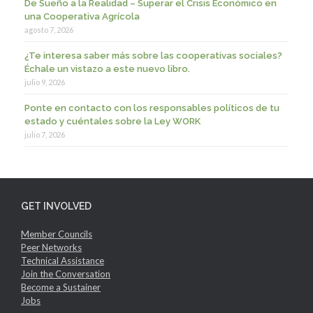
De Sueño a la Realidad – Superar el Crisis Económico en
una Cooperativa Agrícola
agosto 7, 2026
¿Te interesa saber más sobre las cooperativas sociales?
Échale un vistazo a este nuevo libro.
julio 9, 2026
Ponte en contacto con los responsables políticos de tu
estado y cuéntales sobre la Ley WORK
julio 7, 2026
GET INVOLVED
Member Councils
Peer Networks
Technical Assistance
Join the Conversation
Become a Sustainer
Jobs