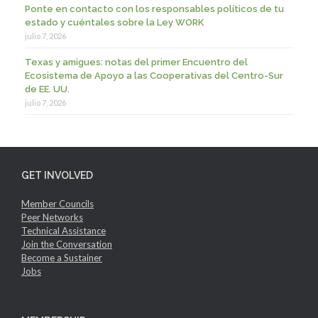
Ponte en contacto con los responsables políticos de tu
estado y cuéntales sobre la Ley WORK
julio 7, 2026
Texas y amigues: notas del primer Encuentro del
Ecosistema de Apoyo a las Cooperativas del Centro-Sur
de EE. UU.
julio 7, 2026
GET INVOLVED
Member Councils
Peer Networks
Technical Assistance
Join the Conversation
Become a Sustainer
Jobs