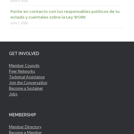
julio 9, 2026
Ponte en contacto con los responsables políticos de tu
estado y cuéntales sobre la Ley WORK
julio 7, 2026
GET INVOLVED
Member Councils
Peer Networks
Technical Assistance
Join the Conversation
Become a Sustainer
Jobs
MEMBERSHIP
Member Directory
Become a Member