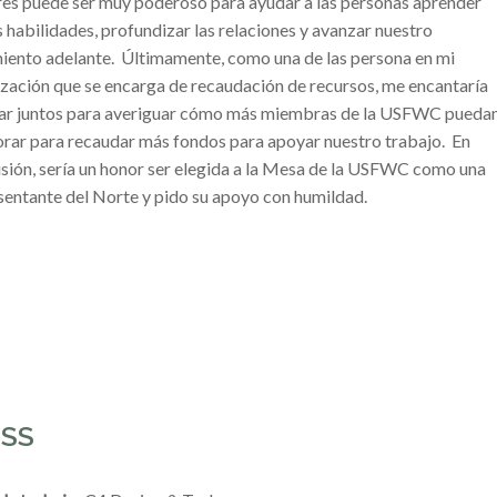
res puede ser muy poderoso para ayudar a las personas aprender
 habilidades, profundizar las relaciones y avanzar nuestro
ento adelante. Últimamente, como una de las persona en mi
zación que se encarga de recaudación de recursos, me encantaría
jar juntos para averiguar cómo más miembras de la USFWC pueda
rar para recaudar más fondos para apoyar nuestro trabajo. En
sión, sería un honor ser elegida a la Mesa de la USFWC como una
entante del Norte y pido su apoyo con humildad.
OSS