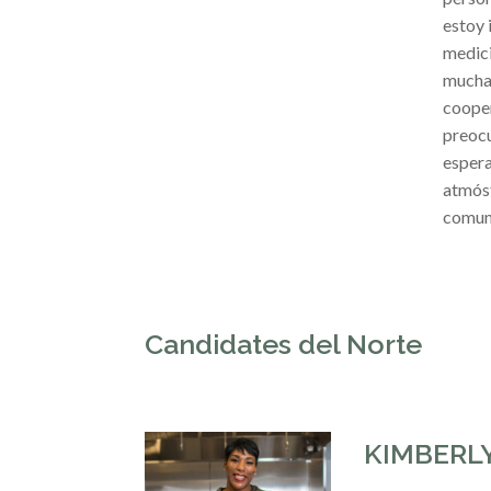
estoy 
medici
muchas
cooper
preocu
espera
atmósf
comuni
Candidates del Norte
KIMBERLY