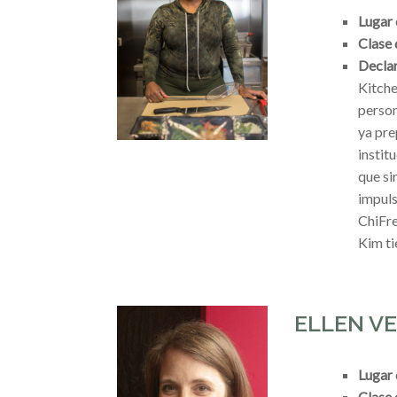
Lugar 
Clase
Declar
Kitche
person
ya pre
instit
que si
impuls
ChiFre
Kim ti
ELLEN V
Lugar 
Clase