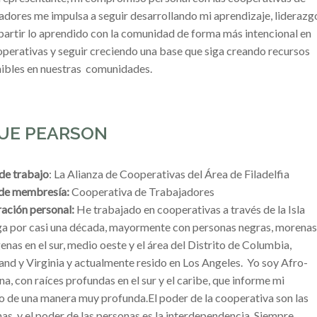
adores me impulsa a seguir desarrollando mi aprendizaje, liderazg
artir lo aprendido con la comunidad de forma más intencional en
operativas y seguir creciendo una base que siga creando recursos
ibles en nuestras comunidades.
UE PEARSON
de trabajo
: La Alianza de Cooperativas del Área de Filadelfia
 de membresía:
Cooperativa de Trabajadores
ación personal:
He trabajado en cooperativas a través de la Isla
a por casi una década, mayormente con personas negras, morenas
genas en el sur, medio oeste y el área del Distrito de Columbia,
nd y Virginia y actualmente resido en Los Angeles. Yo soy Afro-
na, con raíces profundas en el sur y el caribe, que informe mi
o de una manera muy profunda.
El poder de la cooperativa son las
as, y el poder de las personas es la interdependencia. Siempre