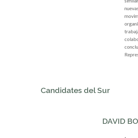
simila
nuevas
movimi
organi
traba
colabo
conclu
Repres
Candidates del Sur
DAVID B