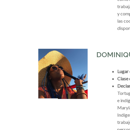
trabaj
y comp
las co
dispon
DOMINIQ
Lugar 
Clase
Declar
Tortug
e indí
Maryla
Indíge
trabaj
person