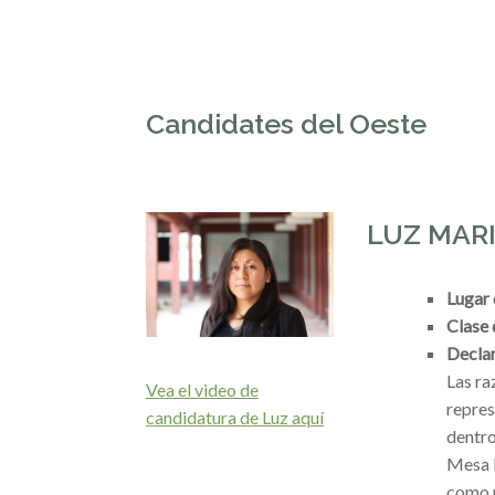
Candidates del Oeste
LUZ MAR
Lugar 
Clase
Declar
Las ra
Vea el video de
repres
candidatura de Luz aquí
dentro
Mesa D
como r