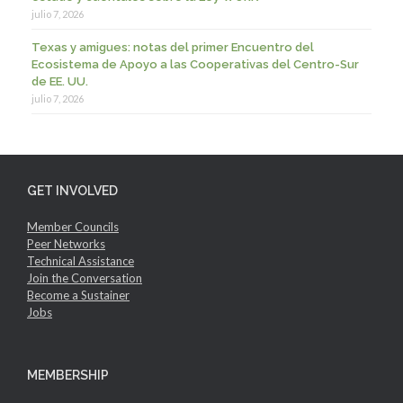
julio 7, 2026
Texas y amigues: notas del primer Encuentro del
Ecosistema de Apoyo a las Cooperativas del Centro-Sur
de EE. UU.
julio 7, 2026
GET INVOLVED
Member Councils
Peer Networks
Technical Assistance
Join the Conversation
Become a Sustainer
Jobs
MEMBERSHIP