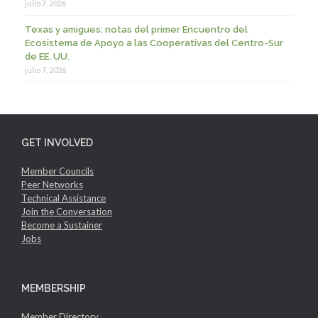
julio 7, 2026
Texas y amigues: notas del primer Encuentro del
Ecosistema de Apoyo a las Cooperativas del Centro-Sur
de EE. UU.
julio 7, 2026
GET INVOLVED
Member Councils
Peer Networks
Technical Assistance
Join the Conversation
Become a Sustainer
Jobs
MEMBERSHIP
Member Directory