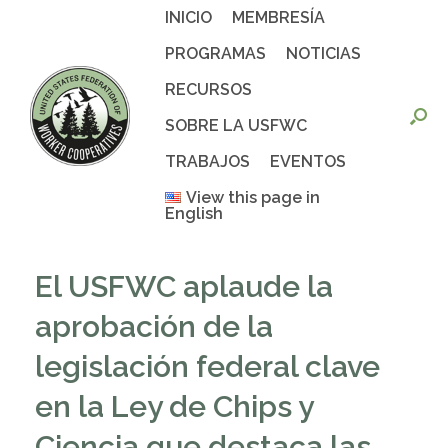
Saltar
INICIO
MEMBRESÍA
al
contenido
PROGRAMAS
NOTICIAS
RECURSOS
SOBRE LA USFWC
TRABAJOS
EVENTOS
View this page in
English
El USFWC aplaude la
aprobación de la
legislación federal clave
en la Ley de Chips y
Ciencia que destaca las