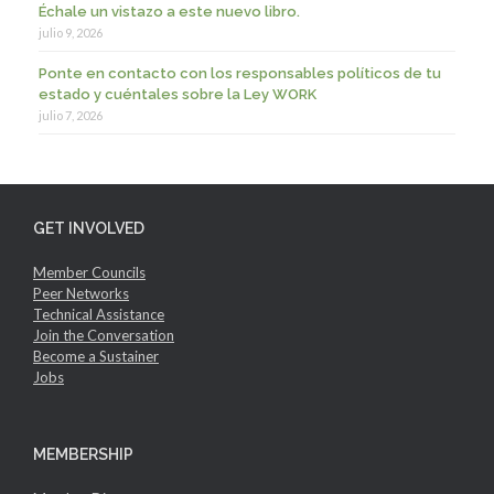
Échale un vistazo a este nuevo libro.
julio 9, 2026
Ponte en contacto con los responsables políticos de tu
estado y cuéntales sobre la Ley WORK
julio 7, 2026
GET INVOLVED
Member Councils
Peer Networks
Technical Assistance
Join the Conversation
Become a Sustainer
Jobs
MEMBERSHIP