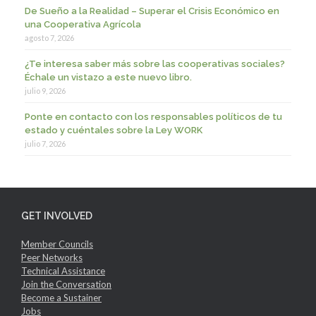
De Sueño a la Realidad – Superar el Crisis Económico en
una Cooperativa Agrícola
agosto 7, 2026
¿Te interesa saber más sobre las cooperativas sociales?
Échale un vistazo a este nuevo libro.
julio 9, 2026
Ponte en contacto con los responsables políticos de tu
estado y cuéntales sobre la Ley WORK
julio 7, 2026
GET INVOLVED
Member Councils
Peer Networks
Technical Assistance
Join the Conversation
Become a Sustainer
Jobs