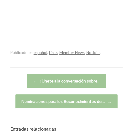
Publicado en
español
,
Links
,
Member News
,
Noticias
.
Navegador de artículos
←
¡Únete a la conversación sobre…
Nominaciones para los Reconocimientos de…
→
Entradas relacionadas