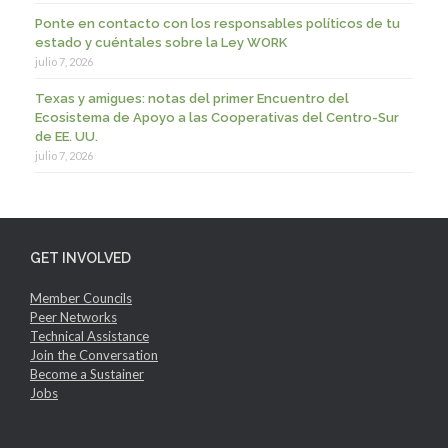
Ponte en contacto con los responsables políticos de tu
estado y cuéntales sobre la Ley WORK
julio 7, 2026
Texas y amigues: notas del primer Encuentro del
Ecosistema de Apoyo a las Cooperativas del Centro-Sur
de EE. UU.
julio 7, 2026
GET INVOLVED
Member Councils
Peer Networks
Technical Assistance
Join the Conversation
Become a Sustainer
Jobs