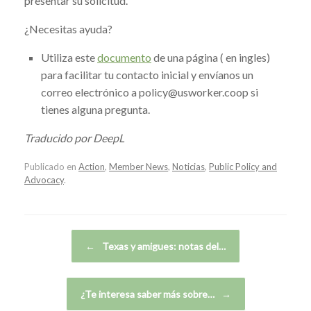
presentar su solicitud.
¿Necesitas ayuda?
Utiliza este
documento
de una página ( en ingles)
para facilitar tu contacto inicial y envíanos un
correo electrónico a policy@usworker.coop si
tienes alguna pregunta.
Traducido por DeepL
Publicado en
Action
,
Member News
,
Noticias
,
Public Policy and
Advocacy
.
Navegador de artículos
←
Texas y amigues: notas del…
¿Te interesa saber más sobre…
→