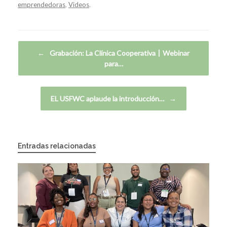
emprendedoras
,
Videos
.
Navegador de artículos
←
Grabación: La Clínica Cooperativa丨Webinar
para…
EL USFWC aplaude la introducción…
→
Entradas relacionadas