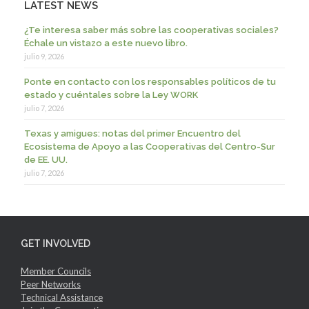
LATEST NEWS
¿Te interesa saber más sobre las cooperativas sociales?
Échale un vistazo a este nuevo libro.
julio 9, 2026
Ponte en contacto con los responsables políticos de tu
estado y cuéntales sobre la Ley WORK
julio 7, 2026
Texas y amigues: notas del primer Encuentro del
Ecosistema de Apoyo a las Cooperativas del Centro-Sur
de EE. UU.
julio 7, 2026
GET INVOLVED
Member Councils
Peer Networks
Technical Assistance