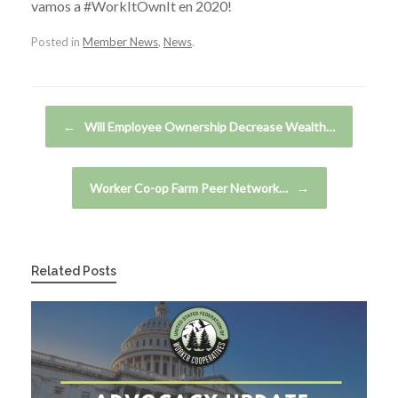
vamos a #WorkItOwnIt en 2020!
Posted in
Member News
,
News
.
Post navigation
←
Will Employee Ownership Decrease Wealth…
Worker Co-op Farm Peer Network…
→
Related Posts