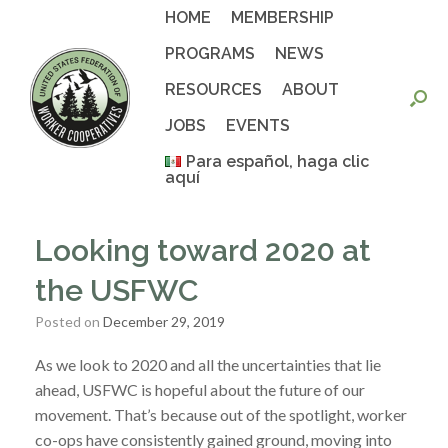
Skip
HOME
MEMBERSHIP
to
content
PROGRAMS
NEWS
RESOURCES
ABOUT
JOBS
EVENTS
Para español, haga clic
aquí
Looking toward 2020 at
the USFWC
Posted on
December 29, 2019
As we look to 2020 and all the uncertainties that lie
ahead, USFWC is hopeful about the future of our
movement. That’s because out of the spotlight, worker
co-ops have consistently gained ground, moving into