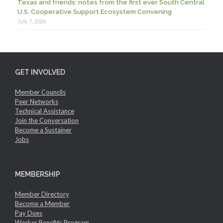
Texas and friends: notes from the first ever South Central
U.S. Cooperative Support Ecosystem Convening
July 7, 2026
GET INVOLVED
Member Councils
Peer Networks
Technical Assistance
Join the Conversation
Become a Sustainer
Jobs
MEMBERSHIP
Member Directory
Become a Member
Pay Dues
Worker Benefits Program